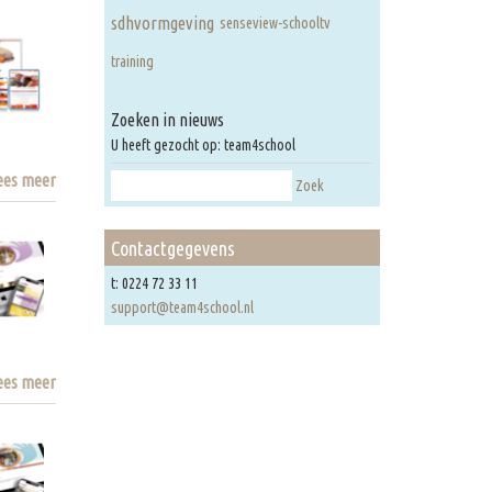
sdhvormgeving
senseview-schooltv
training
Zoeken in nieuws
U heeft gezocht op: team4school
ees meer
Zoek
Contactgegevens
t: 0224 72 33 11
support@team4school.nl
ees meer