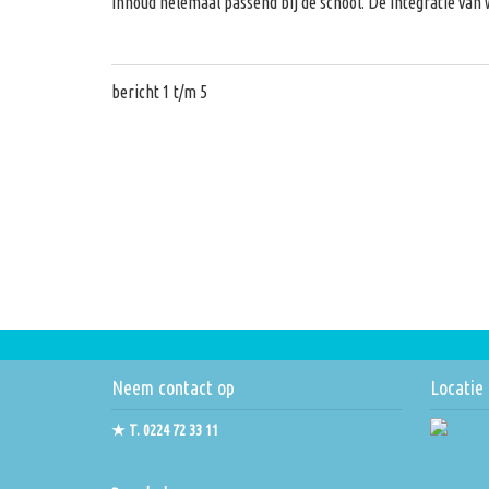
inhoud helemaal passend bij de school. De integratie va
bericht 1 t/m 5
Neem contact op
Locatie
★ T. 0224 72 33 11