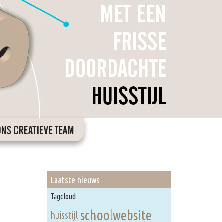
Laatste nieuws
Tagcloud
schoolwebsite
huisstijl