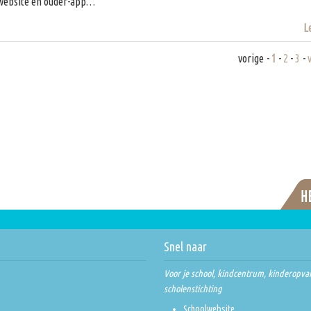
n website en ouder-app…
L
vorige
-
1
-
2
-
3
-
Snel naar
Voor je school, kindcentrum, kinderopva
scholenstichting
Schoolwebsite