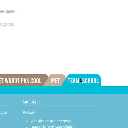
ees meer
volgende
Snel naar
ng of
Portfolio
Websites primair onderwijs
Logo en huisstijl voor scholen